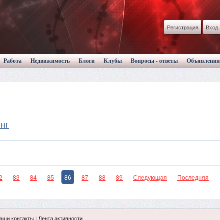
Регистрация
Вход
Работа
Недвижимость
Блоги
Клубы
Вопросы - ответы
Объявления
нг
2
83
84
85
86
87
88
89
Следующая
Последняя
аши контакты
|
Лента активности