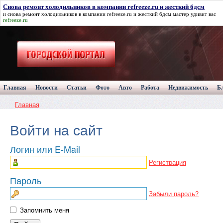
Снова ремонт холодильников в компании refreeze.ru и жесткий бдсм
и
снова ремонт холодильников в компании refreeze.ru и жесткий бдсм
мастер удивит вас
refreeze.ru
Главная
Новости
Статьи
Фото
Авто
Работа
Недвижимость
Б
Главная
Войти на сайт
Логин или E-Mail
Регистрация
Пароль
Забыли пароль?
Запомнить меня