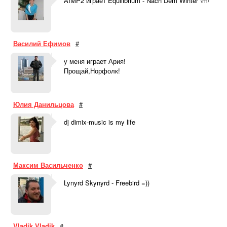
AIMP2 играет Equilibrium - Nach Dem Winter \m/
Василий Ефимов
#
у меня играет Ария!
Прощай,Норфолк!
Юлия Данильцова
#
dj dimix-music is my life
Максим Васильченко
#
Lynyrd Skynyrd - Freebird =))
Vladik Vladik
#