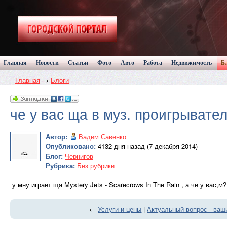
Главная
Новости
Статьи
Фото
Авто
Работа
Недвижимость
Б
Главная
→
Блоги
че у вас ща в муз. проигрывате
Автор:
Вадим Савенко
Опубликовано:
4132 дня назад (7 декабря 2014)
Блог:
Чернигов
Рубрика:
Без рубрики
у мну играет ща Mystery Jets - Scarecrows In The Rain , а че у вас,м?
←
Услуги и цены
|
Актуальный вопрос - ваш