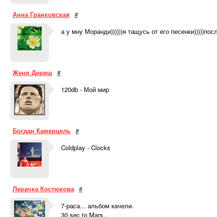
Анна Гранковская
#
а у мну Моранди))))))я тащусь от его песенки)))))посл
Женя Дериш
#
120db - Мой мир
Богдан Камерцель
#
Coldplay - Clocks
Лерачка Костюкова
#
7-раса... альбом качели.
30 sec to Mars...