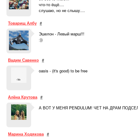
что-то ёщё....
слушаю, но не слышу....
Товарищ Албу
#
Эшелон - Левый марш!!!
:))
Вадим Савенко
#
oasis - (it's good) to be free
Алёна Крутова
#
А ВОТ У МЕНЯ PENDULUM! ЧЕТ НА ДРАМ ПОДСЕЛ
Марина Ходякова
#